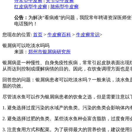
寻常型牛皮癣
|
关节型牛皮癣
红皮病型牛皮癣
|
脓疱型牛皮癣
公告：
为解决“看病难”的问题，我院常年聘请资深医师坐诊
电话预约！
您现在的位置:
首页
>
牛皮癣百科
>
牛皮癣常识
>
银屑病可以吃淡水吗吗
来源：
郑州市银屑病研究所
银屑病是一种慢性、自身免疫性疾病，常常引起皮肤表面出现
从而达到控制或缓解病情的目的。因此，在饮食调理方面也是
回答您的问题：银屑病患者可以吃淡水吗？一般来说，淡水鱼
脂的功效。
尽管淡水鱼可以作为银屑病患者的饮食之选，但是需要注意以
1. 避免选择过度污染的水域产的鱼类。污染的鱼类会影响体内
2. 避免选择过肥的鱼类。某些淡水鱼种会富含脂肪，过度食
3. 注意食用方式和配菜。为了获得最大的营养价值，建议使