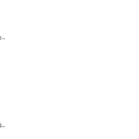
..
..