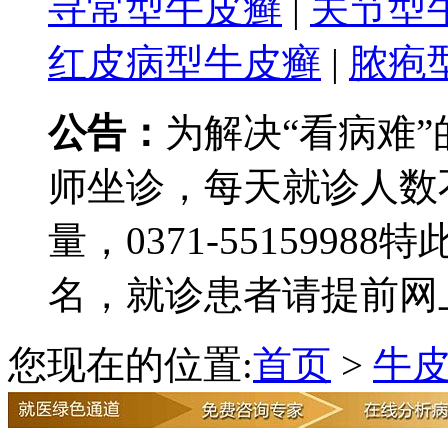
寻常型牛皮癣
|
关节型
红皮病型牛皮癣
|
脓疱
公告：
为解决“看病难
师坐诊，每天就诊人数
量，0371-551599
名，就诊患者请提前网
您现在的位置:
首页
>
牛